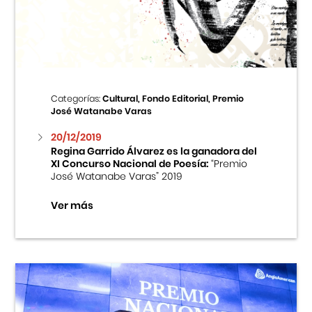
Centro Cultural Peruano Japonés
Cursos
Museo de la Inmigración Japonesa
Categorías:
Cultural, Fondo Editorial, Premio
José Watanabe Varas
Fondo Editorial
20/12/2019
Regina Garrido Álvarez es la ganadora del
Teatro Peruano Japonés
XI Concurso Nacional de Poesía:
“Premio
José Watanabe Varas” 2019
Ver más