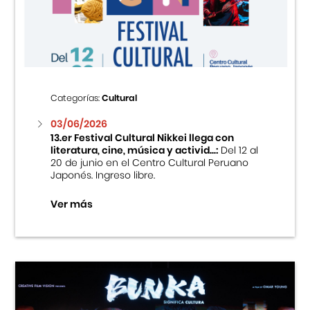
Centro Cultural Peruano Japonés
Cursos
Museo de la Inmigración Japonesa
Categorías:
Cultural
Fondo Editorial
03/06/2026
13.er Festival Cultural Nikkei llega con
literatura, cine, música y activid...:
Del 12 al
Teatro Peruano Japonés
20 de junio en el Centro Cultural Peruano
Japonés. Ingreso libre.
Ver más