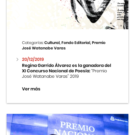
Centro Cultural Peruano Japonés
Cursos
Museo de la Inmigración Japonesa
Categorías:
Cultural, Fondo Editorial, Premio
José Watanabe Varas
Fondo Editorial
20/12/2019
Regina Garrido Álvarez es la ganadora del
Teatro Peruano Japonés
XI Concurso Nacional de Poesía:
“Premio
José Watanabe Varas” 2019
Ver más