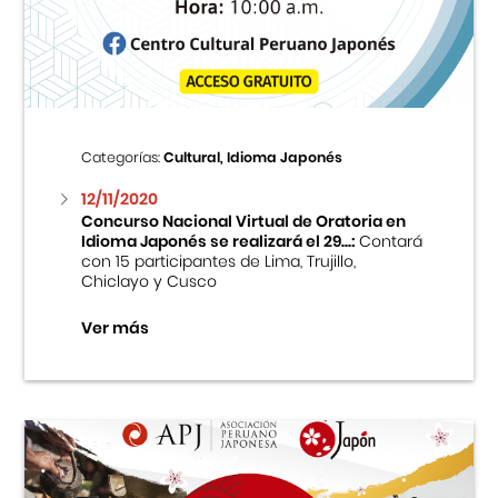
Centro Cultural Peruano Japonés
Cursos
Museo de la Inmigración Japonesa
Categorías:
Cultural, Idioma Japonés
Fondo Editorial
12/11/2020
Concurso Nacional Virtual de Oratoria en
Idioma Japonés se realizará el 29...:
Contará
Teatro Peruano Japonés
con 15 participantes de Lima, Trujillo,
Chiclayo y Cusco
Ver más