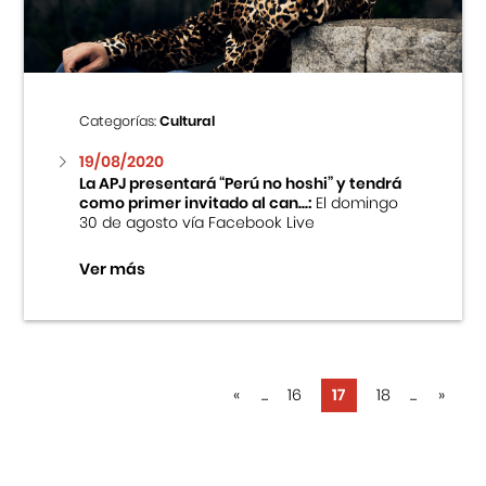
Categorías:
Cultural
19/08/2020
La APJ presentará “Perú no hoshi” y tendrá
como primer invitado al can...:
El domingo
30 de agosto vía Facebook Live
Ver más
«
...
16
17
18
...
»