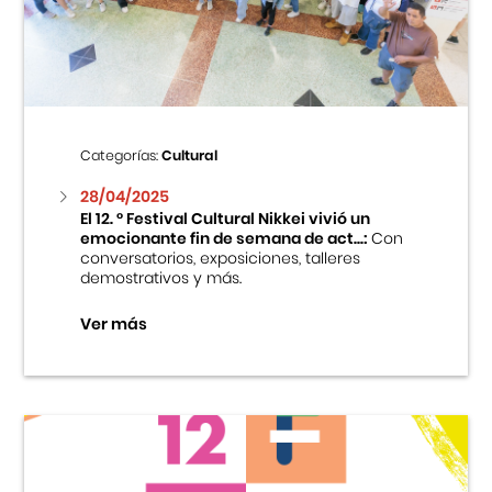
Centro Cultural Peruano Japonés
Cursos
Museo de la Inmigración Japonesa
Categorías:
Cultural
Fondo Editorial
28/04/2025
El 12. ° Festival Cultural Nikkei vivió un
emocionante fin de semana de act...:
Con
Teatro Peruano Japonés
conversatorios, exposiciones, talleres
demostrativos y más.
Ver más