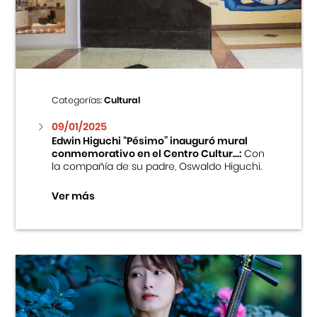
Centro Cultural Peruano Japonés
Cursos
Museo de la Inmigración Japonesa
Categorías:
Cultural
Fondo Editorial
09/01/2025
Edwin Higuchi “Pésimo” inauguró mural
conmemorativo en el Centro Cultur...:
Con
Teatro Peruano Japonés
la compañía de su padre, Oswaldo Higuchi.
Ver más