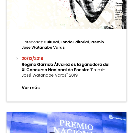
Centro Cultural Peruano Japonés
Cursos
Museo de la Inmigración Japonesa
Categorías:
Cultural, Fondo Editorial, Premio
José Watanabe Varas
Fondo Editorial
20/12/2019
Regina Garrido Álvarez es la ganadora del
Teatro Peruano Japonés
XI Concurso Nacional de Poesía:
“Premio
José Watanabe Varas” 2019
Ver más