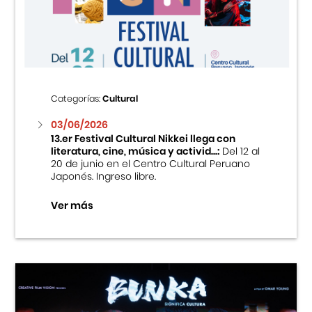
Centro Cultural Peruano Japonés
Cursos
Museo de la Inmigración Japonesa
Categorías:
Cultural
Fondo Editorial
03/06/2026
13.er Festival Cultural Nikkei llega con
literatura, cine, música y activid...:
Del 12 al
Teatro Peruano Japonés
20 de junio en el Centro Cultural Peruano
Japonés. Ingreso libre.
Ver más