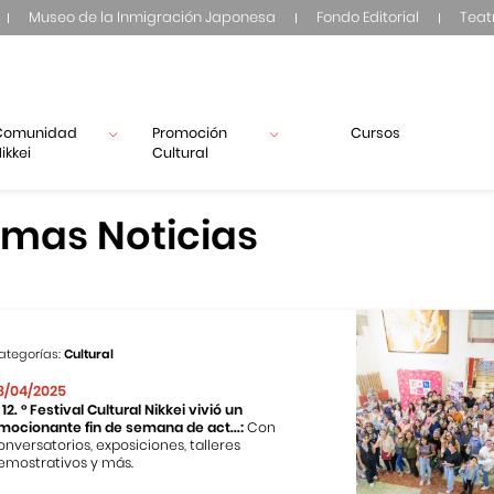
Museo de la Inmigración Japonesa
Fondo Editorial
Teat
Comunidad
Promoción
Cursos
ikkei
Cultural
imas Noticias
ategorías:
Cultural
8/04/2025
l 12. ° Festival Cultural Nikkei vivió un
mocionante fin de semana de act...:
Con
onversatorios, exposiciones, talleres
emostrativos y más.