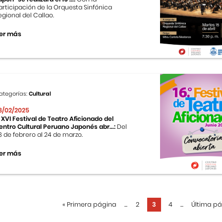
articipación de la Orquesta Sinfónica
egional del Callao.
er más
ategorías:
Cultural
8/02/2025
l XVI Festival de Teatro Aficionado del
entro Cultural Peruano Japonés abr...:
Del
8 de febrero al 24 de marzo.
er más
«
Primera página
...
2
3
4
...
Última p