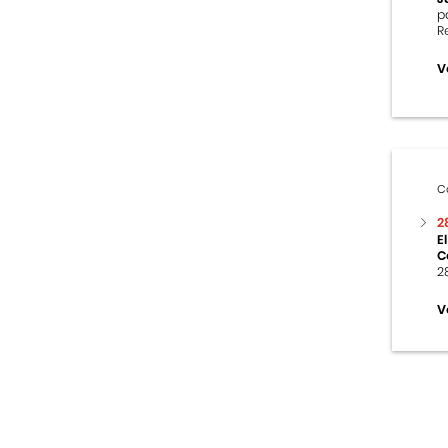
p
R
V
C
2
E
C
2
V