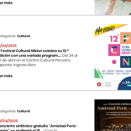
er más
ategorías:
Cultural
0/04/2025
l Festival Cultural Nikkei celebra su 12.ª
dición con una variada program...:
Del 24 al
0 de abril en el Centro Cultural Peruano
aponés. Ingreso libre
er más
ategorías:
Cultural
9/04/2025
oncierto sinfónico gratuito “Amistad Perú-
apón” se realizará el 15 ...:
Con la