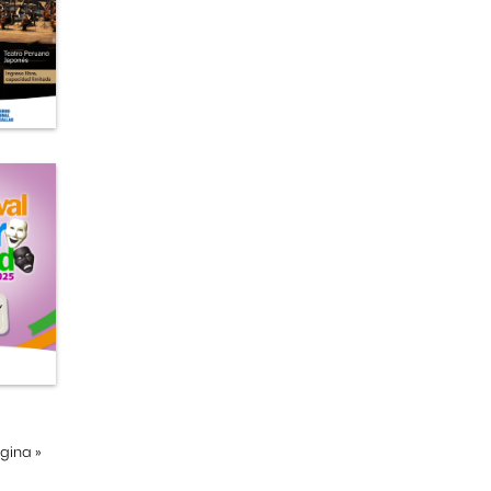
ágina
»