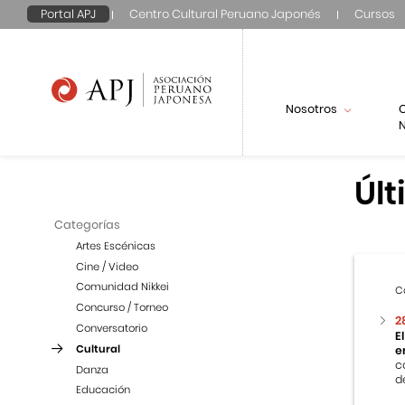
Portal APJ
Centro Cultural Peruano Japonés
Cursos
Nosotros
N
Últ
Categorías
Artes Escénicas
Cine / Video
Comunidad Nikkei
C
Concurso / Torneo
2
Conversatorio
E
Cultural
e
c
Danza
d
Educación