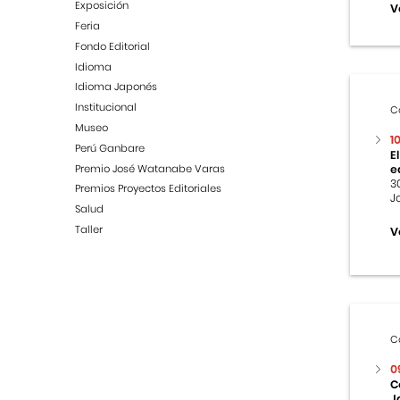
Exposición
V
Feria
Fondo Editorial
Idioma
Idioma Japonés
Institucional
C
Museo
1
Perú Ganbare
E
Premio José Watanabe Varas
e
3
Premios Proyectos Editoriales
J
Salud
Taller
V
C
0
C
J