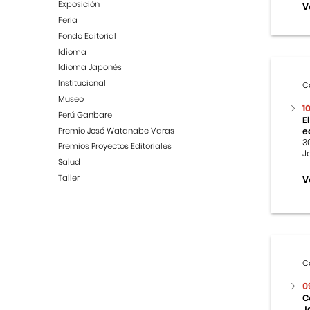
Exposición
V
Feria
Fondo Editorial
Idioma
Idioma Japonés
Institucional
C
Museo
1
Perú Ganbare
E
Premio José Watanabe Varas
e
3
Premios Proyectos Editoriales
J
Salud
Taller
V
C
0
C
J