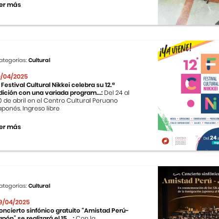
er más
ategorías:
Cultural
0/04/2025
l Festival Cultural Nikkei celebra su 12.ª
dición con una variada program...:
Del 24 al
0 de abril en el Centro Cultural Peruano
aponés. Ingreso libre
er más
ategorías:
Cultural
9/04/2025
oncierto sinfónico gratuito “Amistad Perú-
apón” se realizará el 15 ...:
Con la