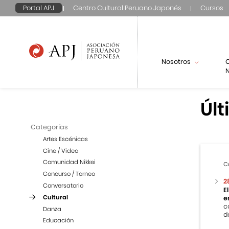
Portal APJ
Centro Cultural Peruano Japonés
Cursos
Nosotros
N
Últ
Categorías
Artes Escénicas
Cine / Video
Comunidad Nikkei
C
Concurso / Torneo
2
Conversatorio
E
Cultural
e
c
Danza
d
Educación