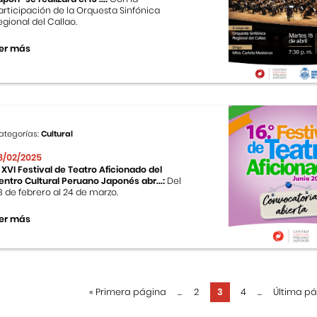
articipación de la Orquesta Sinfónica
egional del Callao.
er más
ategorías:
Cultural
8/02/2025
l XVI Festival de Teatro Aficionado del
entro Cultural Peruano Japonés abr...:
Del
8 de febrero al 24 de marzo.
er más
«
Primera página
...
2
3
4
...
Última p