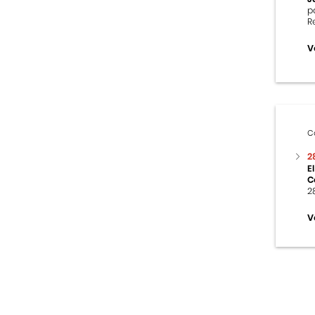
p
R
V
C
2
E
C
2
V