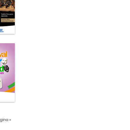
ágina
»