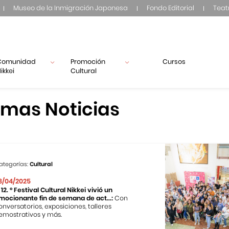
Museo de la Inmigración Japonesa
Fondo Editorial
Teat
Comunidad
Promoción
Cursos
ikkei
Cultural
imas Noticias
ategorías:
Cultural
8/04/2025
l 12. ° Festival Cultural Nikkei vivió un
mocionante fin de semana de act...:
Con
onversatorios, exposiciones, talleres
emostrativos y más.