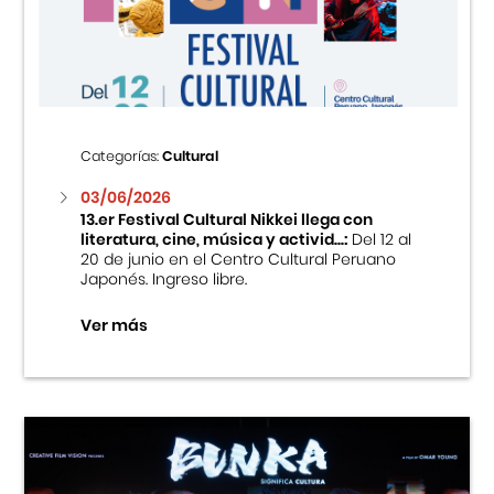
Centro Cultural Peruano Japonés
Cursos
Museo de la Inmigración Japonesa
Categorías:
Cultural
Fondo Editorial
03/06/2026
13.er Festival Cultural Nikkei llega con
literatura, cine, música y activid...:
Del 12 al
Teatro Peruano Japonés
20 de junio en el Centro Cultural Peruano
Japonés. Ingreso libre.
Ver más