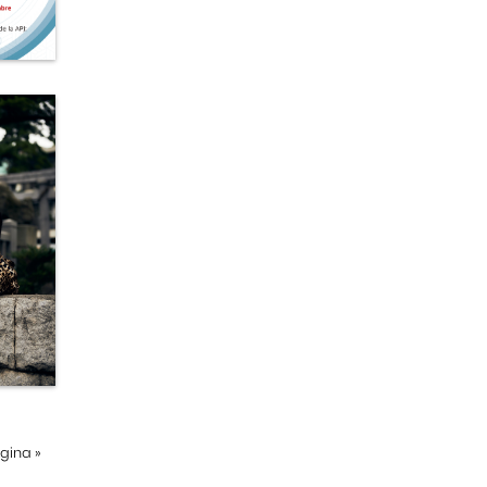
ágina
»