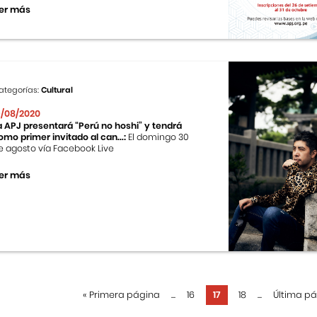
er más
ategorías:
Cultural
9/08/2020
a APJ presentará “Perú no hoshi” y tendrá
omo primer invitado al can...:
El domingo 30
e agosto vía Facebook Live
er más
«
Primera página
...
16
17
18
...
Última p