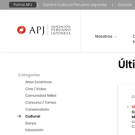
Portal APJ
Centro Cultural Peruano Japonés
Cursos
Nosotros
N
Últ
Categorías
Artes Escénicas
Cine / Video
Comunidad Nikkei
C
Concurso / Torneo
1
Conversatorio
C
Cultural
I
c
Danza
C
Educación