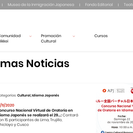
Museo de la Inmigración Japonesa
Fondo Editorial
Teat
Comunidad
Promoción
Cursos
ikkei
Cultural
imas Noticias
ategorías:
Cultural, Idioma Japonés
2/11/2020
oncurso Nacional Virtual de Oratoria en
dioma Japonés se realizará el 29...:
Contará
on 15 participantes de Lima, Trujillo,
hiclayo y Cusco