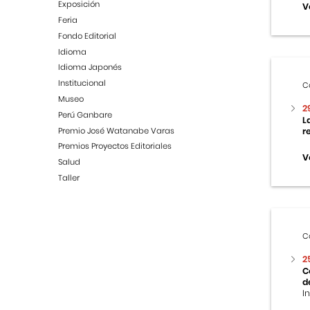
Exposición
V
Feria
Fondo Editorial
Idioma
Idioma Japonés
Institucional
C
Museo
2
Perú Ganbare
L
Premio José Watanabe Varas
r
Premios Proyectos Editoriales
V
Salud
Taller
C
2
C
d
I