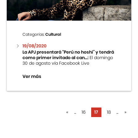
Categorías:
Cultural
19/08/2020
La APJ presentará “Perú no hoshi” y tendrá
como primer invitado al can...:
El domingo
30 de agosto vía Facebook Live
Ver más
«
...
16
17
18
...
»