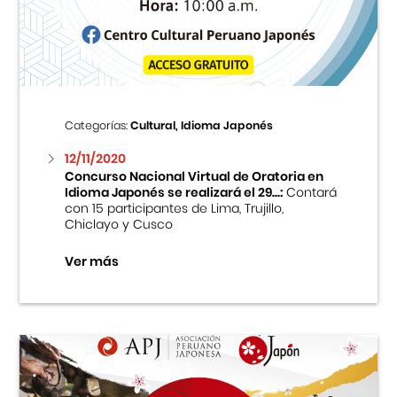
Centro Cultural Peruano Japonés
Cursos
Museo de la Inmigración Japonesa
Categorías:
Cultural, Idioma Japonés
Fondo Editorial
12/11/2020
Concurso Nacional Virtual de Oratoria en
Idioma Japonés se realizará el 29...:
Contará
Teatro Peruano Japonés
con 15 participantes de Lima, Trujillo,
Chiclayo y Cusco
Ver más