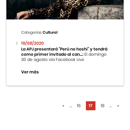
Categorías:
Cultural
19/08/2020
La APJ presentará “Perú no hoshi” y tendrá
como primer invitado al can...:
El domingo
30 de agosto vía Facebook Live
Ver más
«
...
16
17
18
...
»