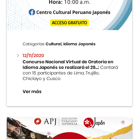
Centro Cultural Peruano Japonés
Cursos
Museo de la Inmigración Japonesa
Categorías:
Cultural, Idioma Japonés
Fondo Editorial
12/11/2020
Concurso Nacional Virtual de Oratoria en
Idioma Japonés se realizará el 29...:
Contará
Teatro Peruano Japonés
con 15 participantes de Lima, Trujillo,
Chiclayo y Cusco
Ver más