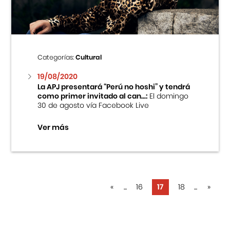
Categorías:
Cultural
19/08/2020
La APJ presentará “Perú no hoshi” y tendrá
como primer invitado al can...:
El domingo
30 de agosto vía Facebook Live
Ver más
«
...
16
17
18
...
»