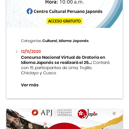
Centro Cultural Peruano Japonés
Cursos
Museo de la Inmigración Japonesa
Categorías:
Cultural, Idioma Japonés
Fondo Editorial
12/11/2020
Concurso Nacional Virtual de Oratoria en
Idioma Japonés se realizará el 29...:
Contará
Teatro Peruano Japonés
con 15 participantes de Lima, Trujillo,
Chiclayo y Cusco
Ver más