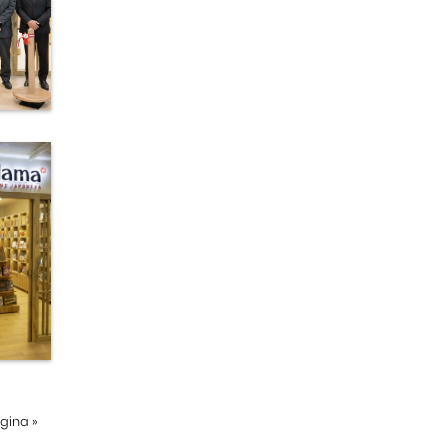
ágina
»