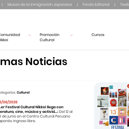
Museo de la Inmigración Japonesa
Fondo Editorial
Teat
Comunidad
Promoción
Cursos
ikkei
Cultural
imas Noticias
ategorías:
Cultural
3/06/2026
3.er Festival Cultural Nikkei llega con
iteratura, cine, música y activid...:
Del 12 al
0 de junio en el Centro Cultural Peruano
aponés. Ingreso libre.