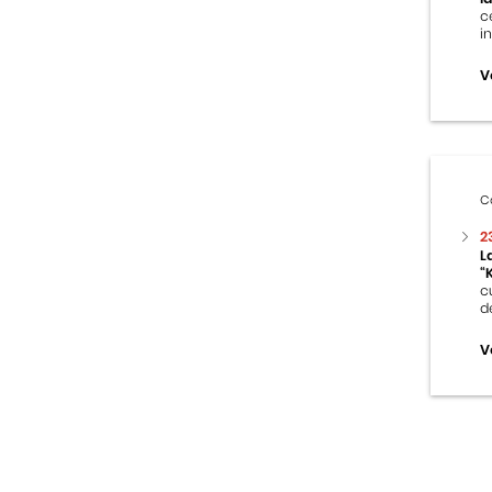
c
i
V
C
2
L
“
c
d
V