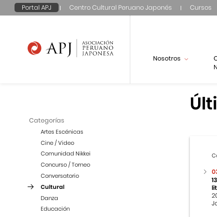
Portal APJ
Centro Cultural Peruano Japonés
Cursos
Nosotros
N
Últ
Categorías
Artes Escénicas
Cine / Video
Comunidad Nikkei
C
Concurso / Torneo
0
Conversatorio
1
Cultural
l
2
Danza
J
Educación