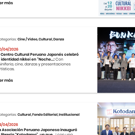
er más
ategorías:
Cine / Video, Cultural, Danza
0/04/2026
l Centro Cultural Peruano Japonés celebró
a identidad nikkei en “Noche...:
Con
iniferia, cine, danzas y presentaciones
tísticas.
er más
ategorías:
Cultural, Fondo Editorial, Institucional
4/04/2026
a Asociación Peruano Japonesa inauguró
a librería “Kotodama”, un nue...:
con una