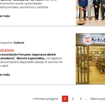
eremonia reunió autoridades
nstitucionales, escritores y artistas
er más
ategorías:
Cultural
3/04/2026
a Asociación Peruano Japonesa abrirá
Kotodama”, librería especializa...:
El espacio
ultural estará disponible desde el viernes 24
e abril
er más
«
Primera página
1
2
3
...
Última p