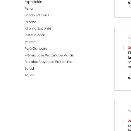
Exposición
V
Feria
Fondo Editorial
Idioma
Idioma Japonés
Institucional
C
Museo
3
Perú Ganbare
E
Premio José Watanabe Varas
l
Premios Proyectos Editoriales
m
ar
Salud
Taller
V
C
2
L
l