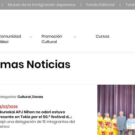
Museo de la Inmigración Japonesa
Fondo Editorial
Teat
Comunidad
Promoción
Cursos
ikkei
Cultural
imas Noticias
ategorías:
Cultural, Danza
4/02/2026
ikunokai APJ Nihon no odori estuvo
resente en Tokio por el 50.º festival d...:
iajó una delegación de 15 integrantes del
lenco