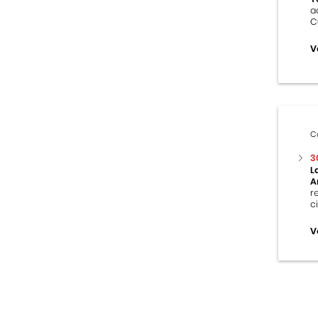
a
C
V
C
3
L
A
r
c
V