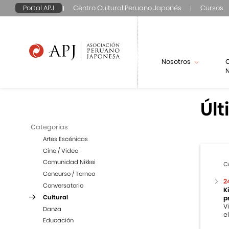
Portal APJ
Centro Cultural Peruano Japonés
Cursos
Nosotros
N
Últ
Categorías
Artes Escénicas
Cine / Video
Comunidad Nikkei
C
Concurso / Torneo
2
Conversatorio
K
Cultural
p
V
Danza
e
Educación