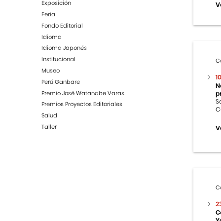
Exposición
V
Feria
Fondo Editorial
Idioma
Idioma Japonés
Institucional
C
Museo
1
Perú Ganbare
N
Premio José Watanabe Varas
p
S
Premios Proyectos Editoriales
C
Salud
Taller
V
C
2
C
Y