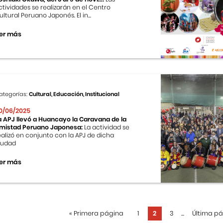
ctividades se realizarán en el Centro
ultural Peruano Japonés. El in...
er más
ategorías:
Cultural, Educación, Institucional
0/06/2025
a APJ llevó a Huancayo la Caravana de la
mistad Peruano Japonesa:
La actividad se
ealizó en conjunto con la APJ de dicha
iudad
er más
«
Primera página
1
2
3
...
Última p