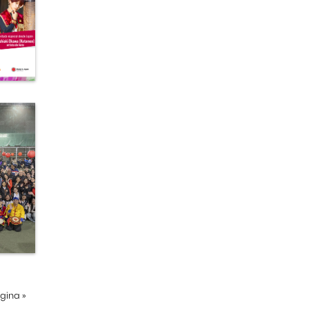
ágina
»