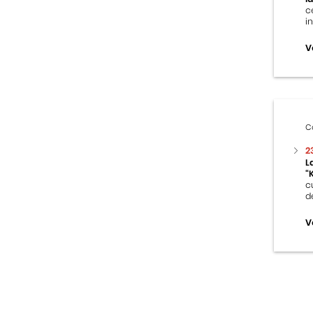
c
i
V
C
2
L
“
c
d
V