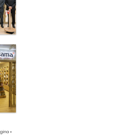
ágina
»