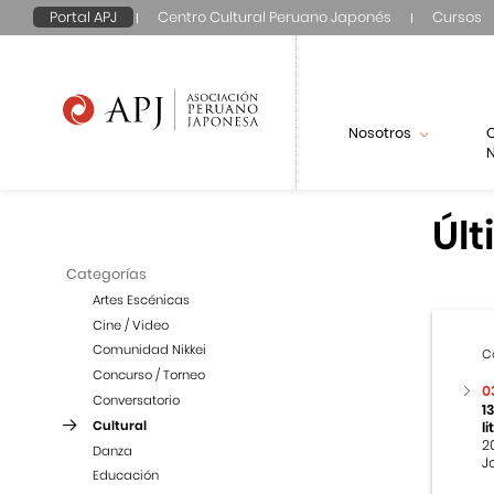
Portal APJ
Centro Cultural Peruano Japonés
Cursos
Nosotros
N
Últ
Categorías
Artes Escénicas
Cine / Video
Comunidad Nikkei
C
Concurso / Torneo
0
Conversatorio
1
Cultural
l
2
Danza
J
Educación