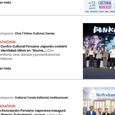
er más
ategorías:
Cine / Video, Cultural, Danza
0/04/2026
l Centro Cultural Peruano Japonés celebró
a identidad nikkei en “Noche...:
Con
iniferia, cine, danzas y presentaciones
tísticas.
er más
ategorías:
Cultural, Fondo Editorial, Institucional
4/04/2026
a Asociación Peruano Japonesa inauguró
a librería “Kotodama”, un nue...:
con una