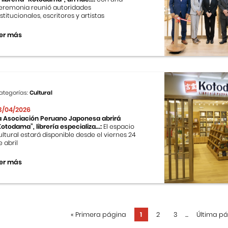
eremonia reunió autoridades
nstitucionales, escritores y artistas
er más
ategorías:
Cultural
3/04/2026
a Asociación Peruano Japonesa abrirá
Kotodama”, librería especializa...:
El espacio
ultural estará disponible desde el viernes 24
e abril
er más
«
Primera página
1
2
3
...
Última p