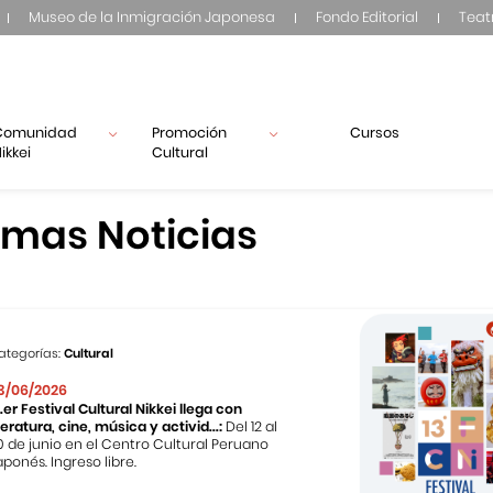
Museo de la Inmigración Japonesa
Fondo Editorial
Teat
Comunidad
Promoción
Cursos
ikkei
Cultural
imas Noticias
ategorías:
Cultural
3/06/2026
3.er Festival Cultural Nikkei llega con
iteratura, cine, música y activid...:
Del 12 al
0 de junio en el Centro Cultural Peruano
aponés. Ingreso libre.