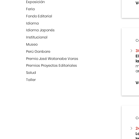
Exposición
V
Feria
Fondo Editorial
Idioma
Idioma Japonés
Institucional
C
Museo
3
Perú Ganbare
E
Premio José Watanabe Varas
l
Premios Proyectos Editoriales
m
ar
Salud
Taller
V
C
2
L
l