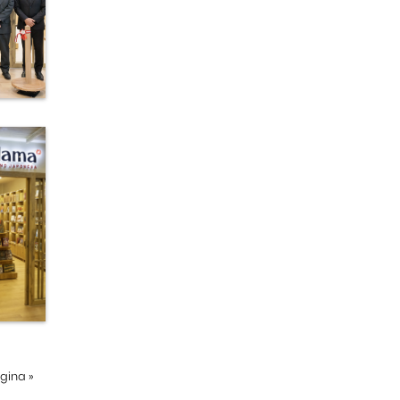
ágina
»