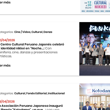
er más
ategorías:
Cine / Video, Cultural, Danza
0/04/2026
l Centro Cultural Peruano Japonés celebró
a identidad nikkei en “Noche...:
Con
iniferia, cine, danzas y presentaciones
tísticas.
er más
ategorías:
Cultural, Fondo Editorial, Institucional
4/04/2026
a Asociación Peruano Japonesa inauguró
a librería “Kotodama”, un nue...:
con una