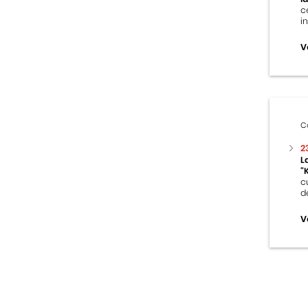
c
i
V
C
2
L
“
c
d
V