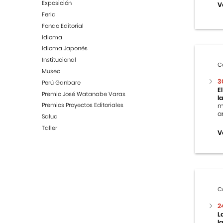
Exposición
V
Feria
Fondo Editorial
Idioma
Idioma Japonés
Institucional
C
Museo
3
Perú Ganbare
E
Premio José Watanabe Varas
l
Premios Proyectos Editoriales
m
ar
Salud
Taller
V
C
2
L
l