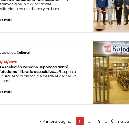
eremonia reunió autoridades
nstitucionales, escritores y artistas
er más
ategorías:
Cultural
3/04/2026
a Asociación Peruano Japonesa abrirá
Kotodama”, librería especializa...:
El espacio
ultural estará disponible desde el viernes 24
e abril
er más
«
Primera página
1
2
3
...
Última p