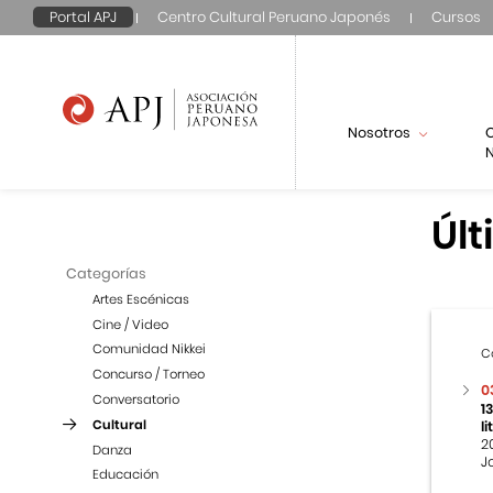
Portal APJ
Centro Cultural Peruano Japonés
Cursos
Nosotros
N
Últ
Categorías
Artes Escénicas
Cine / Video
Comunidad Nikkei
C
Concurso / Torneo
0
Conversatorio
1
Cultural
l
2
Danza
J
Educación