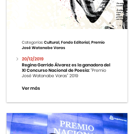
Centro Cultural Peruano Japonés
Cursos
Museo de la Inmigración Japonesa
Categorías:
Cultural, Fondo Editorial, Premio
José Watanabe Varas
Fondo Editorial
20/12/2019
Regina Garrido Álvarez es la ganadora del
Teatro Peruano Japonés
XI Concurso Nacional de Poesía:
“Premio
José Watanabe Varas” 2019
Ver más