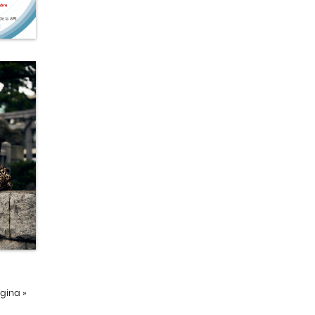
ágina
»