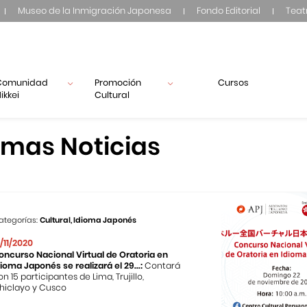
Museo de la Inmigración Japonesa
Fondo Editorial
Teat
Comunidad
Promoción
Cursos
ikkei
Cultural
imas Noticias
ategorías:
Cultural, Idioma Japonés
2/11/2020
oncurso Nacional Virtual de Oratoria en
dioma Japonés se realizará el 29...:
Contará
on 15 participantes de Lima, Trujillo,
hiclayo y Cusco