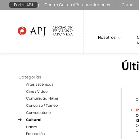
Portal APJ
Centro Cultural Peruano Japonés
Cursos
Nosotros
N
Últ
Categorías
Artes Escénicas
Cine / Video
Comunidad Nikkei
C
Concurso / Torneo
1
Conversatorio
C
Cultural
I
c
Danza
C
Educación