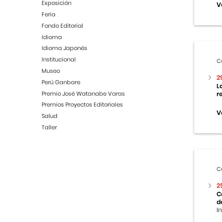
Exposición
V
Feria
Fondo Editorial
Idioma
Idioma Japonés
Institucional
C
Museo
2
Perú Ganbare
L
Premio José Watanabe Varas
r
Premios Proyectos Editoriales
V
Salud
Taller
C
2
C
d
I