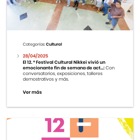
Centro Cultural Peruano Japonés
Cursos
Museo de la Inmigración Japonesa
Categorías:
Cultural
Fondo Editorial
28/04/2025
El 12. ° Festival Cultural Nikkei vivió un
emocionante fin de semana de act...:
Con
Teatro Peruano Japonés
conversatorios, exposiciones, talleres
demostrativos y más.
Ver más