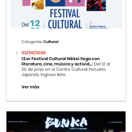
Centro Cultural Peruano Japonés
Cursos
Museo de la Inmigración Japonesa
Categorías:
Cultural
Fondo Editorial
03/06/2026
13.er Festival Cultural Nikkei llega con
literatura, cine, música y activid...:
Del 12 al
Teatro Peruano Japonés
20 de junio en el Centro Cultural Peruano
Japonés. Ingreso libre.
Ver más