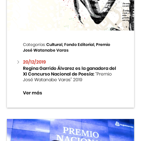
Centro Cultural Peruano Japonés
Cursos
Museo de la Inmigración Japonesa
Categorías:
Cultural, Fondo Editorial, Premio
José Watanabe Varas
Fondo Editorial
20/12/2019
Regina Garrido Álvarez es la ganadora del
Teatro Peruano Japonés
XI Concurso Nacional de Poesía:
“Premio
José Watanabe Varas” 2019
Ver más