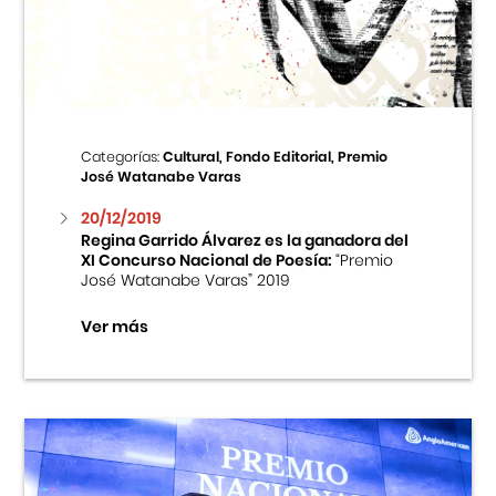
Centro Cultural Peruano Japonés
Cursos
Museo de la Inmigración Japonesa
Categorías:
Cultural, Fondo Editorial, Premio
José Watanabe Varas
Fondo Editorial
20/12/2019
Regina Garrido Álvarez es la ganadora del
Teatro Peruano Japonés
XI Concurso Nacional de Poesía:
“Premio
José Watanabe Varas” 2019
Ver más