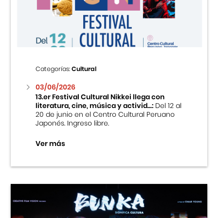
Centro Cultural Peruano Japonés
Cursos
Museo de la Inmigración Japonesa
Categorías:
Cultural
Fondo Editorial
03/06/2026
13.er Festival Cultural Nikkei llega con
literatura, cine, música y activid...:
Del 12 al
Teatro Peruano Japonés
20 de junio en el Centro Cultural Peruano
Japonés. Ingreso libre.
Ver más