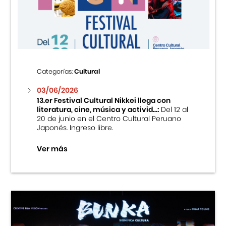
Centro Cultural Peruano Japonés
Cursos
Museo de la Inmigración Japonesa
Categorías:
Cultural
Fondo Editorial
03/06/2026
13.er Festival Cultural Nikkei llega con
literatura, cine, música y activid...:
Del 12 al
Teatro Peruano Japonés
20 de junio en el Centro Cultural Peruano
Japonés. Ingreso libre.
Ver más