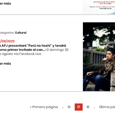
er más
ategorías:
Cultural
9/08/2020
a APJ presentará “Perú no hoshi” y tendrá
omo primer invitado al can...:
El domingo 30
e agosto vía Facebook Live
er más
«
Primera página
...
16
17
18
...
Última p