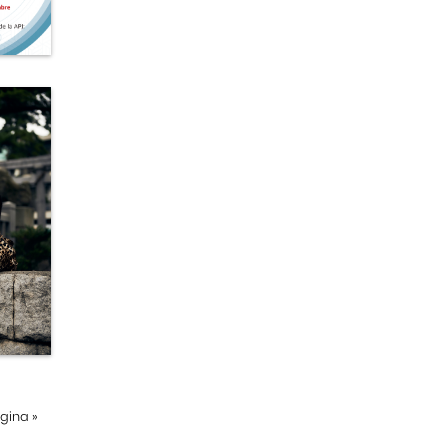
ágina
»