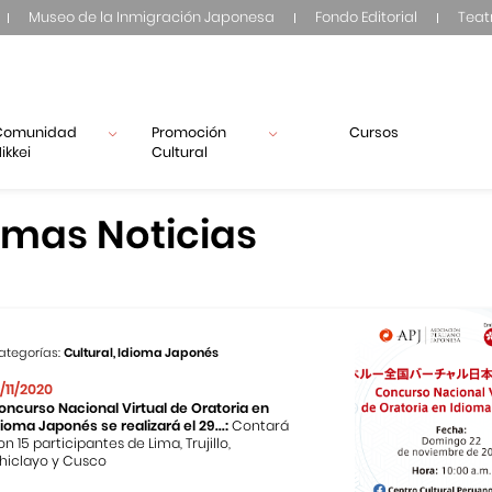
Museo de la Inmigración Japonesa
Fondo Editorial
Teat
Comunidad
Promoción
Cursos
ikkei
Cultural
imas Noticias
ategorías:
Cultural, Idioma Japonés
2/11/2020
oncurso Nacional Virtual de Oratoria en
dioma Japonés se realizará el 29...:
Contará
on 15 participantes de Lima, Trujillo,
hiclayo y Cusco