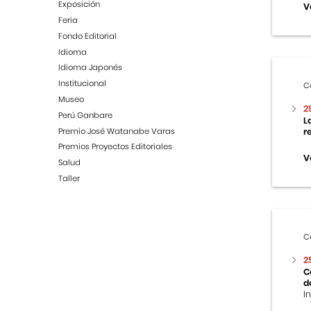
Exposición
V
Feria
Fondo Editorial
Idioma
Idioma Japonés
Institucional
C
Museo
2
Perú Ganbare
L
Premio José Watanabe Varas
r
Premios Proyectos Editoriales
V
Salud
Taller
C
2
C
d
I