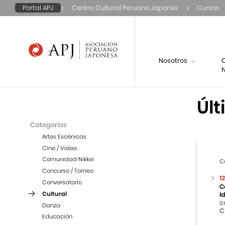
Portal APJ
Centro Cultural Peruano Japonés
Cursos
Nosotros
N
Últ
Categorías
Artes Escénicas
Cine / Video
Comunidad Nikkei
C
Concurso / Torneo
1
Conversatorio
C
Cultural
I
c
Danza
C
Educación