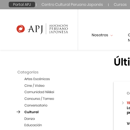
Portal APJ
Centro Cultural Peruano Japonés
Cursos
Nosotros
N
Últ
Categorías
Artes Escénicas
Cine / Video
Comunidad Nikkei
C
Concurso / Torneo
1
Conversatorio
L
Cultural
p
Danza
V
Educación