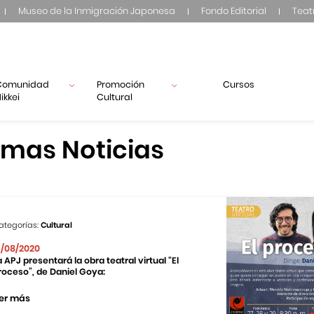
Museo de la Inmigración Japonesa
Fondo Editorial
Teat
Comunidad
Promoción
Cursos
ikkei
Cultural
imas Noticias
ategorías:
Cultural
9/08/2020
a APJ presentará la obra teatral virtual “El
roceso”, de Daniel Goya:
er más