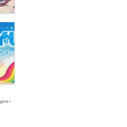
ágina
»