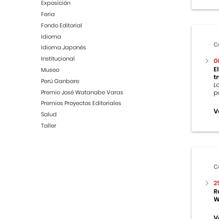
Exposición
Feria
Fondo Editorial
Idioma
C
Idioma Japonés
Institucional
0
E
Museo
t
Perú Ganbare
L
Premio José Watanabe Varas
p
Premios Proyectos Editoriales
V
Salud
Taller
C
2
R
W
V