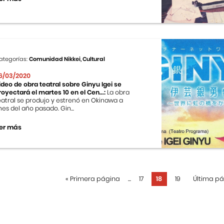
ategorías:
Comunidad Nikkei, Cultural
6/03/2020
ideo de obra teatral sobre Ginyu Igei se
royectará el martes 10 en el Cen...:
La obra
eatral se produjo y estrenó en Okinawa a
ines del año pasado. Gin...
er más
«
Primera página
...
17
18
19
Última p