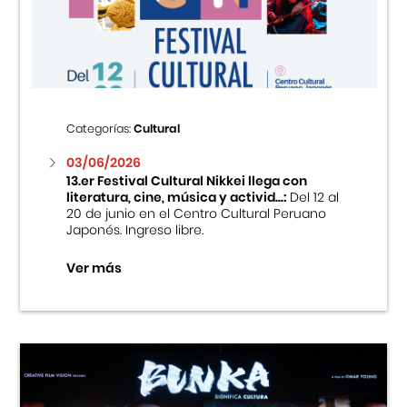
Centro Cultural Peruano Japonés
Cursos
Museo de la Inmigración Japonesa
Categorías:
Cultural
Fondo Editorial
03/06/2026
13.er Festival Cultural Nikkei llega con
literatura, cine, música y activid...:
Del 12 al
Teatro Peruano Japonés
20 de junio en el Centro Cultural Peruano
Japonés. Ingreso libre.
Ver más