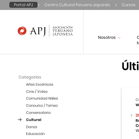
Portal APJ
Centro Cultural Peruano Japonés
Cursos
Nosotros
N
Últ
Categorías
Artes Escénicas
Cine / Video
Comunidad Nikkei
C
W
Concurso / Torneo
Conversatorio
2
Cultural
R
C
Danza
W
Educación