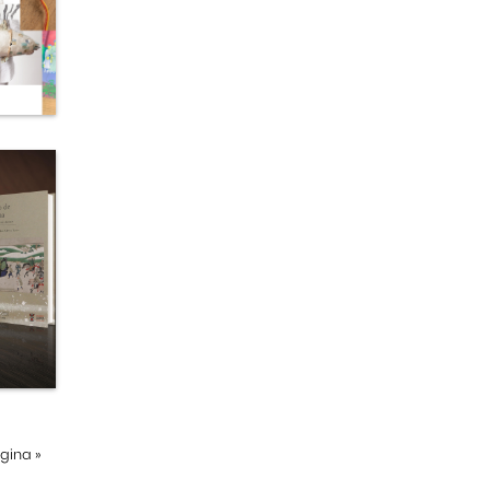
ágina
»