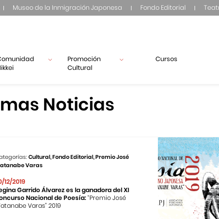
Museo de la Inmigración Japonesa
Fondo Editorial
Teat
Comunidad
Promoción
Cursos
ikkei
Cultural
imas Noticias
ategorías:
Cultural, Fondo Editorial, Premio José
atanabe Varas
0/12/2019
egina Garrido Álvarez es la ganadora del XI
oncurso Nacional de Poesía:
“Premio José
atanabe Varas” 2019