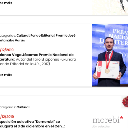
er más
ategorías:
Cultural, Fondo Editorial, Premio José
atanabe Varas
2/12/2019
elenco Vega Jácome: Premio Nacional de
iteratura:
Autor del libro El japonés Fukuhara
Fondo Editorial de la APJ, 2017)
er más
ategorías:
Cultural
1/12/2019
xposición colectiva “Komorebi” se
naugura el 3 de diciembre en el Cen...: