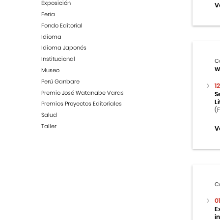
Exposición
V
Feria
Fondo Editorial
Idioma
Idioma Japonés
Institucional
C
W
Museo
Perú Ganbare
1
Premio José Watanabe Varas
S
L
Premios Proyectos Editoriales
(
Salud
Taller
V
C
0
E
i