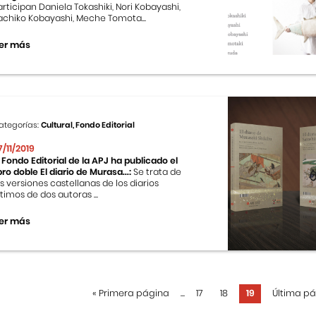
articipan Daniela Tokashiki, Nori Kobayashi,
achiko Kobayashi, Meche Tomota...
er más
ategorías:
Cultural, Fondo Editorial
7/11/2019
l Fondo Editorial de la APJ ha publicado el
ibro doble El diario de Murasa...:
Se trata de
as versiones castellanas de los diarios
ntimos de dos autoras ...
er más
«
Primera página
...
17
18
19
Última p