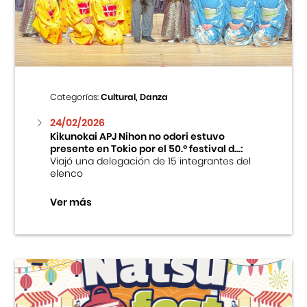
Centro Cultural Peruano Japonés
Cursos
Museo de la Inmigración Japonesa
Categorías:
Cultural, Danza
Fondo Editorial
24/02/2026
Kikunokai APJ Nihon no odori estuvo
presente en Tokio por el 50.º festival d...:
Teatro Peruano Japonés
Viajó una delegación de 15 integrantes del
elenco
Ver más