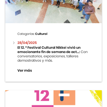
Centro Cultural Peruano Japonés
Cursos
Museo de la Inmigración Japonesa
Categorías:
Cultural
Fondo Editorial
28/04/2025
El 12. ° Festival Cultural Nikkei vivió un
emocionante fin de semana de act...:
Con
Teatro Peruano Japonés
conversatorios, exposiciones, talleres
demostrativos y más.
Ver más