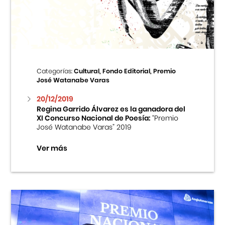
Centro Cultural Peruano Japonés
Cursos
Museo de la Inmigración Japonesa
Categorías:
Cultural, Fondo Editorial, Premio
José Watanabe Varas
Fondo Editorial
20/12/2019
Regina Garrido Álvarez es la ganadora del
Teatro Peruano Japonés
XI Concurso Nacional de Poesía:
“Premio
José Watanabe Varas” 2019
Ver más