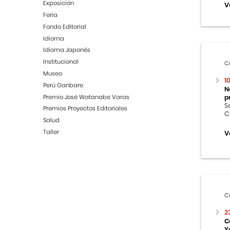
Exposición
V
Feria
Fondo Editorial
Idioma
Idioma Japonés
Institucional
C
Museo
1
Perú Ganbare
N
Premio José Watanabe Varas
p
S
Premios Proyectos Editoriales
C
Salud
Taller
V
C
2
C
Y