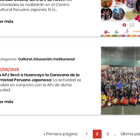
ctividades se realizarán en el Centro
ultural Peruano Japonés. El in...
er más
ategorías:
Cultural, Educación, Institucional
0/06/2025
a APJ llevó a Huancayo la Caravana de la
mistad Peruano Japonesa:
La actividad se
ealizó en conjunto con la APJ de dicha
iudad
er más
«
Primera página
1
2
3
...
Última p