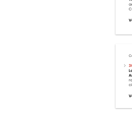
a
C
V
C
3
L
A
r
c
V