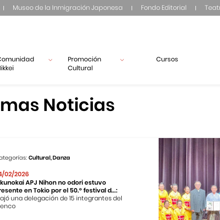
Museo de la Inmigración Japonesa
Fondo Editorial
Teat
Comunidad
Promoción
Cursos
ikkei
Cultural
imas Noticias
ategorías:
Cultural, Danza
4/02/2026
ikunokai APJ Nihon no odori estuvo
resente en Tokio por el 50.º festival d...:
iajó una delegación de 15 integrantes del
lenco