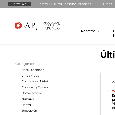
Portal APJ
Centro Cultural Peruano Japonés
Cursos
Nosotros
N
Últ
Categorías
Artes Escénicas
Cine / Video
Comunidad Nikkei
C
Concurso / Torneo
2
Conversatorio
K
Cultural
p
V
Danza
e
Educación