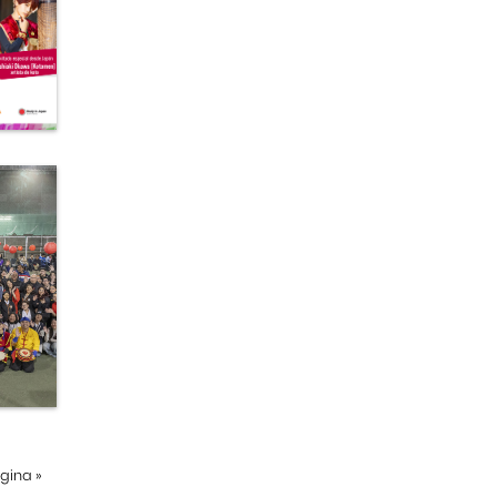
ágina
»