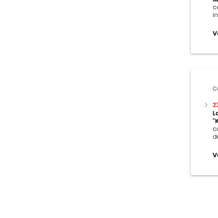
c
i
V
C
2
L
“
c
d
V