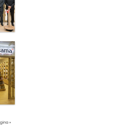
ágina
»