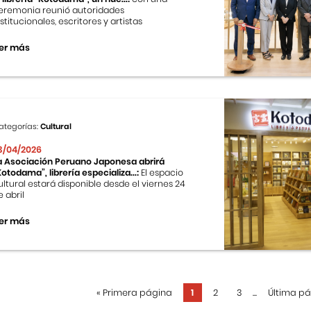
eremonia reunió autoridades
nstitucionales, escritores y artistas
er más
ategorías:
Cultural
3/04/2026
a Asociación Peruano Japonesa abrirá
Kotodama”, librería especializa...:
El espacio
ultural estará disponible desde el viernes 24
e abril
er más
«
Primera página
1
2
3
...
Última p