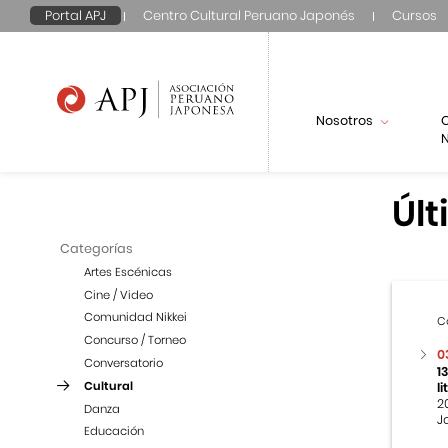
Portal APJ
Centro Cultural Peruano Japonés
Cursos
Nosotros
N
Últ
Categorías
Artes Escénicas
Cine / Video
Comunidad Nikkei
C
Concurso / Torneo
0
Conversatorio
1
Cultural
l
2
Danza
J
Educación