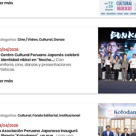
er más
ategorías:
Cine / Video, Cultural, Danza
0/04/2026
l Centro Cultural Peruano Japonés celebró
a identidad nikkei en “Noche...:
Con
iniferia, cine, danzas y presentaciones
tísticas.
er más
ategorías:
Cultural, Fondo Editorial, Institucional
4/04/2026
a Asociación Peruano Japonesa inauguró
a librería “Kotodama”, un nue...:
con una