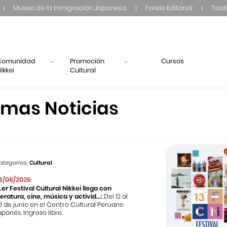
Museo de la Inmigración Japonesa
Fondo Editorial
Teat
Comunidad
Promoción
Cursos
ikkei
Cultural
imas Noticias
ategorías:
Cultural
3/06/2026
3.er Festival Cultural Nikkei llega con
iteratura, cine, música y activid...:
Del 12 al
0 de junio en el Centro Cultural Peruano
aponés. Ingreso libre.