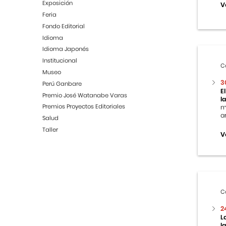
Exposición
V
Feria
Fondo Editorial
Idioma
Idioma Japonés
Institucional
C
Museo
3
Perú Ganbare
E
Premio José Watanabe Varas
l
Premios Proyectos Editoriales
m
ar
Salud
Taller
V
C
2
L
l