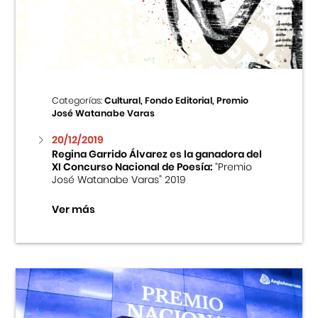
Centro Cultural Peruano Japonés
Cursos
Museo de la Inmigración Japonesa
Categorías:
Cultural, Fondo Editorial, Premio
José Watanabe Varas
Fondo Editorial
20/12/2019
Regina Garrido Álvarez es la ganadora del
Teatro Peruano Japonés
XI Concurso Nacional de Poesía:
“Premio
José Watanabe Varas” 2019
Ver más