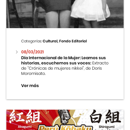
Centro Cultural Peruano Japonés
Cursos
Museo de la Inmigración Japonesa
Categorías:
Cultural, Fondo Editorial
Fondo Editorial
08/03/2021
Día Internacional de la Mujer: Leamos sus
historias, escuchemos sus voces:
Extracto
Teatro Peruano Japonés
de "Crónicas de mujeres nikkei", de Doris
Moromisato.
Ver más