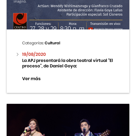
Centro Cultural Peruano Japonés
Cursos
Museo de la Inmigración Japonesa
Categorías:
Cultural
Fondo Editorial
19/08/2020
La APJ presentará la obra teatral virtual “El
proceso”, de Daniel Goya:
Teatro Peruano Japonés
Ver más