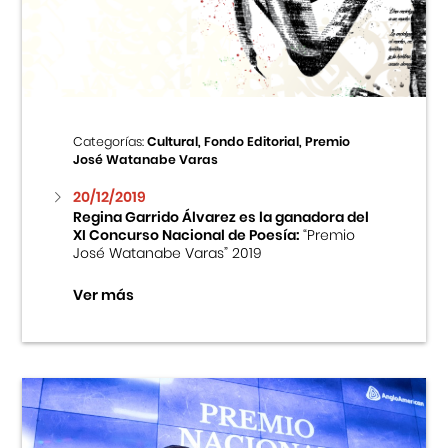
Centro Cultural Peruano Japonés
Cursos
Museo de la Inmigración Japonesa
Categorías:
Cultural, Fondo Editorial, Premio
José Watanabe Varas
Fondo Editorial
20/12/2019
Regina Garrido Álvarez es la ganadora del
Teatro Peruano Japonés
XI Concurso Nacional de Poesía:
“Premio
José Watanabe Varas” 2019
Ver más