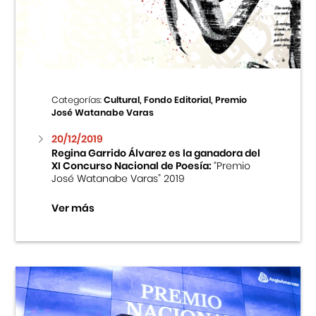
Centro Cultural Peruano Japonés
Cursos
Museo de la Inmigración Japonesa
Categorías:
Cultural, Fondo Editorial, Premio
José Watanabe Varas
Fondo Editorial
20/12/2019
Regina Garrido Álvarez es la ganadora del
Teatro Peruano Japonés
XI Concurso Nacional de Poesía:
“Premio
José Watanabe Varas” 2019
Ver más