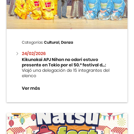
Centro Cultural Peruano Japonés
Cursos
Museo de la Inmigración Japonesa
Categorías:
Cultural, Danza
Fondo Editorial
24/02/2026
Kikunokai APJ Nihon no odori estuvo
presente en Tokio por el 50.º festival d...:
Teatro Peruano Japonés
Viajó una delegación de 15 integrantes del
elenco
Ver más