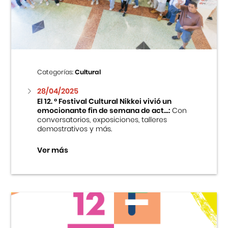
Centro Cultural Peruano Japonés
Cursos
Museo de la Inmigración Japonesa
Categorías:
Cultural
Fondo Editorial
28/04/2025
El 12. ° Festival Cultural Nikkei vivió un
emocionante fin de semana de act...:
Con
Teatro Peruano Japonés
conversatorios, exposiciones, talleres
demostrativos y más.
Ver más