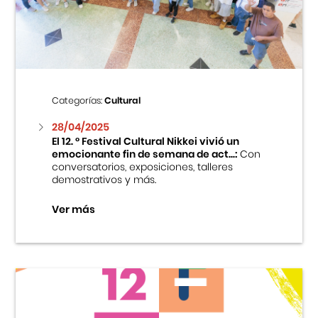
Centro Cultural Peruano Japonés
Cursos
Museo de la Inmigración Japonesa
Categorías:
Cultural
Fondo Editorial
28/04/2025
El 12. ° Festival Cultural Nikkei vivió un
emocionante fin de semana de act...:
Con
Teatro Peruano Japonés
conversatorios, exposiciones, talleres
demostrativos y más.
Ver más