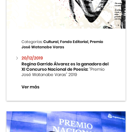
Centro Cultural Peruano Japonés
Cursos
Museo de la Inmigración Japonesa
Categorías:
Cultural, Fondo Editorial, Premio
José Watanabe Varas
Fondo Editorial
20/12/2019
Regina Garrido Álvarez es la ganadora del
Teatro Peruano Japonés
XI Concurso Nacional de Poesía:
“Premio
José Watanabe Varas” 2019
Ver más