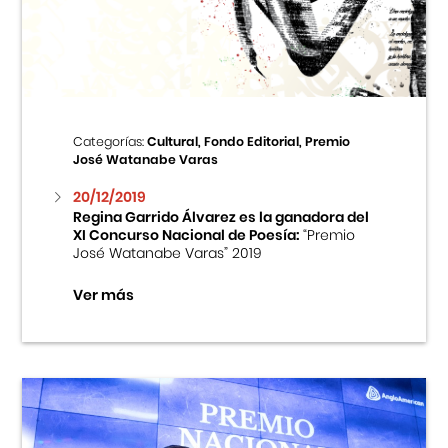
Centro Cultural Peruano Japonés
Cursos
Museo de la Inmigración Japonesa
Categorías:
Cultural, Fondo Editorial, Premio
José Watanabe Varas
Fondo Editorial
20/12/2019
Regina Garrido Álvarez es la ganadora del
Teatro Peruano Japonés
XI Concurso Nacional de Poesía:
“Premio
José Watanabe Varas” 2019
Ver más