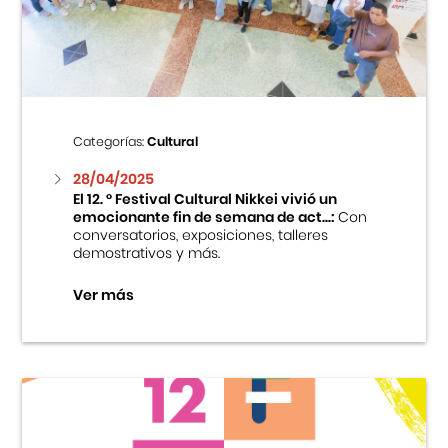
Centro Cultural Peruano Japonés
Cursos
Museo de la Inmigración Japonesa
Categorías:
Cultural
Fondo Editorial
28/04/2025
El 12. ° Festival Cultural Nikkei vivió un
emocionante fin de semana de act...:
Con
Teatro Peruano Japonés
conversatorios, exposiciones, talleres
demostrativos y más.
Ver más