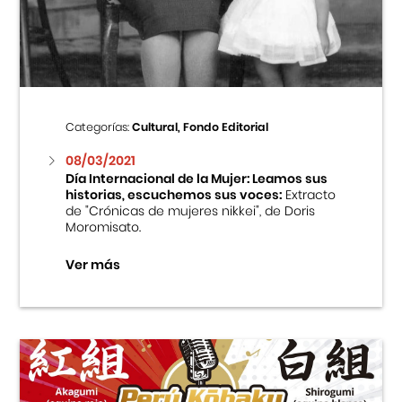
Centro Cultural Peruano Japonés
Cursos
Museo de la Inmigración Japonesa
Categorías:
Cultural, Fondo Editorial
Fondo Editorial
08/03/2021
Día Internacional de la Mujer: Leamos sus
historias, escuchemos sus voces:
Extracto
Teatro Peruano Japonés
de "Crónicas de mujeres nikkei", de Doris
Moromisato.
Ver más