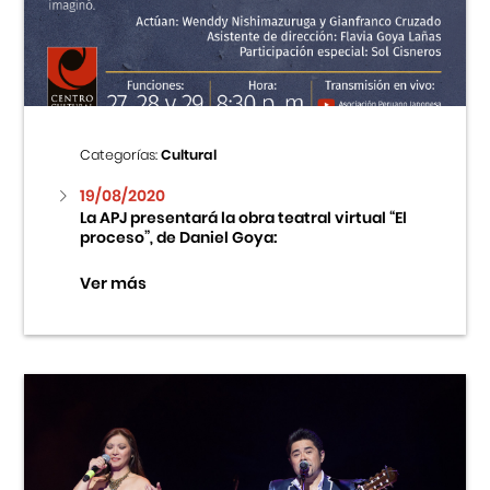
Centro Cultural Peruano Japonés
Cursos
Museo de la Inmigración Japonesa
Categorías:
Cultural
Fondo Editorial
19/08/2020
La APJ presentará la obra teatral virtual “El
proceso”, de Daniel Goya:
Teatro Peruano Japonés
Ver más