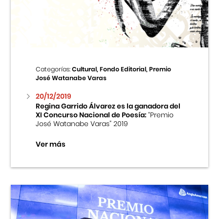
Centro Cultural Peruano Japonés
Cursos
Museo de la Inmigración Japonesa
Categorías:
Cultural, Fondo Editorial, Premio
José Watanabe Varas
Fondo Editorial
20/12/2019
Regina Garrido Álvarez es la ganadora del
Teatro Peruano Japonés
XI Concurso Nacional de Poesía:
“Premio
José Watanabe Varas” 2019
Ver más